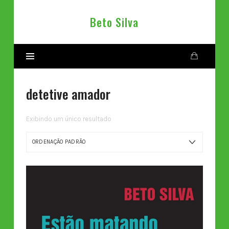
Beto
Beto Silva
Silva
detetive amador
Exibindo um único resultado