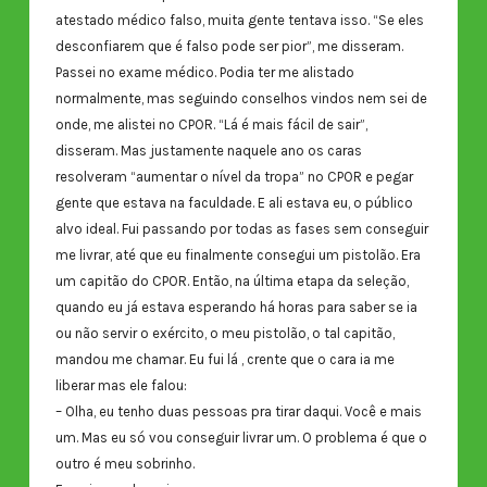
atestado médico falso, muita gente tentava isso. “Se eles
desconfiarem que é falso pode ser pior”, me disseram.
Passei no exame médico. Podia ter me alistado
normalmente, mas seguindo conselhos vindos nem sei de
onde, me alistei no CPOR. “Lá é mais fácil de sair”,
disseram. Mas justamente naquele ano os caras
resolveram “aumentar o nível da tropa” no CPOR e pegar
gente que estava na faculdade. E ali estava eu, o público
alvo ideal. Fui passando por todas as fases sem conseguir
me livrar, até que eu finalmente consegui um pistolão. Era
um capitão do CPOR. Então, na última etapa da seleção,
quando eu já estava esperando há horas para saber se ia
ou não servir o exército, o meu pistolão, o tal capitão,
mandou me chamar. Eu fui lá , crente que o cara ia me
liberar mas ele falou:
– Olha, eu tenho duas pessoas pra tirar daqui. Você e mais
um. Mas eu só vou conseguir livrar um. O problema é que o
outro é meu sobrinho.