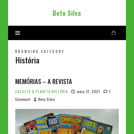
Beto
Beto Silva
Silva
BROWSING CATEGORY
História
MEMÓRIAS – A REVISTA
CASSETA & PLANETA
HISTÓRIA
maio 31, 2021
1
Comment
Beto Silva