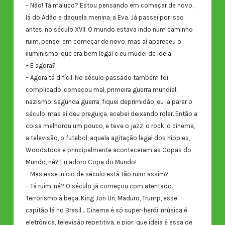
– Não! Tá maluco? Estou pensando em começar de novo,
lá do Adão e daquela menina, a Eva. Já passei por isso
antes, no século XVII. O mundo estava indo num caminho
ruim, pensei em começar de novo, mas aí apareceu o
iluminismo, que era bem legal e eu mudei de ideia.
– E agora?
– Agora tá difícil. No século passado também foi
complicado, começou mal, primeira guerra mundial,
nazismo, segunda guerra, fiquei deprimidão, eu ia parar o
século, mas aí deu preguiça, acabei deixando rolar. Então a
coisa melhorou um pouco, e teve o jazz, o rock, o cinema,
a televisão, o futebol, aquela agitação legal dos hippies,
Woodstock e principalmente aconteceram as Copas do
Mundo, né? Eu adoro Copa do Mundo!
– Mas esse início de século está tão ruim assim?
– Tá ruim, né? O século já começou com atentado.
Terrorismo à beça, King Jon Un, Maduro, Trump, esse
capitão lá no Brasil… Cinema é só super-herói, música é
eletrônica, televisão repetitiva, e pior: que ideia é essa de