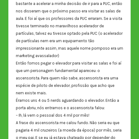
bastante a acelerar a minha decisão de ir para a PUC, então
nos disseram que o próximo passo era visitar as salas de
aula. E foi aí que os professores da PUC erraram. Se a visita
tivesse terminado no maravilhoso acelerador de
partículas, talvez eu tivesse optado pela PUC (o acelerador
de partículas nem era um equipamento tão
impressionante assim, mas aquele nome pomposo era um
marketing avassalador)
Então fomos pegar o elevador para visitar as salas e foi aí
que um personagem fundamental apareceu: o
ascensorista. Para quem não sabe, ascensorista era uma
espécie de piloto de elevador, profissão que acho que
nem existe mais.
Éramos uns 4 ou 5 nerds aguardando o elevador. Então a
porta abriu, nós entramos e o ascensorista falou:
– Ih, lá vem o pessoal dos 4 mil por mês!
A frase do ascensorista me calou fundo. Não seria eu que
pagaria 4 mil cruzeiros (a moeda da época) por mês, seria
o meu pai. E se eu já estava chateado por depender do