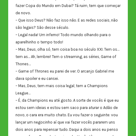
fazer Copa do Mundo em Dubai? Tá ruim, tem que começar
de novo.
– Que isso Deus? Não faz isso não. E as redes sociais, não
são legais? São desse século.
– Legal nada! Um inferno! Todo mundo olhando para o
aparelhinho o tempo todo!
– Mas, Deus, olha só, tem coisa boa no século XXI. Tem os…
tem as… Ah, lembrei! Tem o streaming, as séries, Game of
Thones…
– Game of Thrones eu parei de ver. O arcanjo Gabriel me
dava spoiler e eu cansei.
– Mas, Deus, tem mais coisa legal, tem a Champions
League…
– É, da Champions eu até gosto. A sorte de vocês é que eu
estou sem ideias e estou sem saco para aturar o Adão de
novo, o cara era muito chato. Eu vou fazer o seguinte: vou
lançar um negocinho aí que vai fazer vocês pararem uns
dois anos para repensar tudo. Daqui a dois anos eu penso