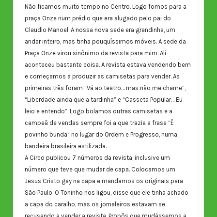
Não ficamos muito tempo no Centro. Logo fomos para a
praça Onze num prédio que era alugado pelo pai do
Claudio Manoel. A nossa nova sede era grandinha, um
andar inteiro, mas tinha pouquíssimos móveis. A sede da
Praça Onze virou sinônimo da revista para mim. Ali
aconteceu bastante coisa. A revista estava vendendo bem
e começamos a produzir as camisetas para vender. As
primeiras três foram “Vá ao teatro… mas não me chame”,
“Liberdade ainda que a tardinha” e “Casseta Popular… Eu
leio e entendo”. Logo bolamos outras camisetas e a
campeã de vendas sempre foi a que trazia a frase “Ê
povinho bunda” no lugar do Ordem e Progresso, numa
bandeira brasileira estilizada.
A Circo publicou 7 números da revista, inclusive um
número que teve que mudar de capa. Colocamos um
Jesus Cristo gay na capa e mandamos os originais para
São Paulo. O Toninho nos ligou, disse que ele tinha achado
a capa do caralho, mas os jornaleiros estavam se
recusando a vender a revista. Propôs que mudássemos a