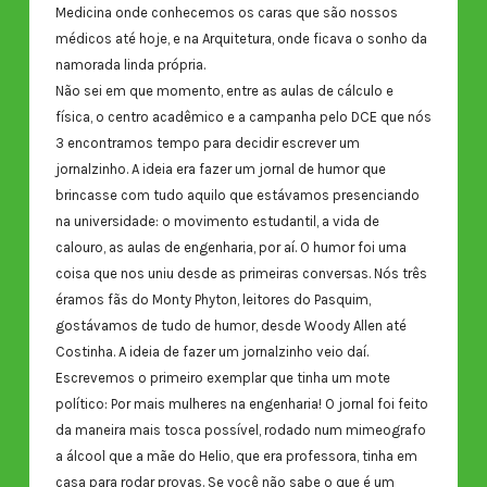
Medicina onde conhecemos os caras que são nossos
médicos até hoje, e na Arquitetura, onde ficava o sonho da
namorada linda própria.
Não sei em que momento, entre as aulas de cálculo e
física, o centro acadêmico e a campanha pelo DCE que nós
3 encontramos tempo para decidir escrever um
jornalzinho. A ideia era fazer um jornal de humor que
brincasse com tudo aquilo que estávamos presenciando
na universidade: o movimento estudantil, a vida de
calouro, as aulas de engenharia, por aí. O humor foi uma
coisa que nos uniu desde as primeiras conversas. Nós três
éramos fãs do Monty Phyton, leitores do Pasquim,
gostávamos de tudo de humor, desde Woody Allen até
Costinha. A ideia de fazer um jornalzinho veio daí.
Escrevemos o primeiro exemplar que tinha um mote
político: Por mais mulheres na engenharia! O jornal foi feito
da maneira mais tosca possível, rodado num mimeografo
a álcool que a mãe do Helio, que era professora, tinha em
casa para rodar provas. Se você não sabe o que é um