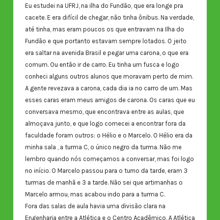
Eu estudei na UFRJ, na ilha do Fundão, que era longe pra
cacete. E era difícil de chegar, não tinha ônibus. Na verdade,
até tinha, mas eram poucos os que entravam na Ilha do
Fundão e que portanto estavam sempre lotados. O jeito
era saltar na avenida Brasil e pegar uma carona, o que era
comum. Ou então ir de carro. Eu tinha um fusca e logo
conheci alguns outros alunos que moravam perto de mim.
A gente revezava a carona, cada dia ia no carro de um. Mas
esses caras eram meus amigos de carona. Os caras que eu
conversava mesmo, que encontrava entre as aulas, que
almoçava junto, e que logo comecei a encontrar fora da
faculdade foram outros: o Hélio e o Marcelo. O Hélio era da
minha sala , a turma C, o único negro da turma. Não me
lembro quando nós começamos a conversar, mas foi logo
no início. O Marcelo passou para o turno da tarde, eram 3
turmas de manhã e 3 a tarde. Não sei que artimanhas o
Marcelo armou, mas acabou indo para a turma C.
Fora das salas de aula havia uma divisão clara na
Engenharia entre a Atlética e o Centro Acadêmico. A Atlética