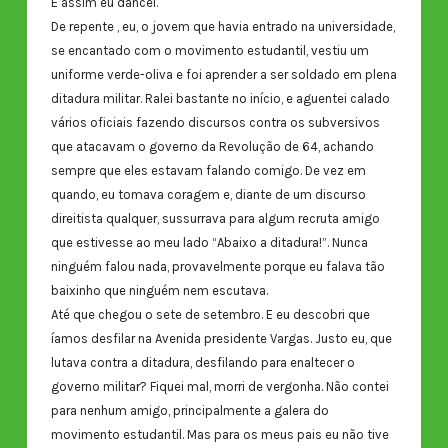
E assim eu dancei.
De repente , eu, o jovem que havia entrado na universidade,
se encantado com o movimento estudantil, vestiu um
uniforme verde-oliva e foi aprender a ser soldado em plena
ditadura militar. Ralei bastante no início, e aguentei calado
vários oficiais fazendo discursos contra os subversivos
que atacavam o governo da Revolução de 64, achando
sempre que eles estavam falando comigo. De vez em
quando, eu tomava coragem e, diante de um discurso
direitista qualquer, sussurrava para algum recruta amigo
que estivesse ao meu lado “Abaixo a ditadura!”. Nunca
ninguém falou nada, provavelmente porque eu falava tão
baixinho que ninguém nem escutava.
Até que chegou o sete de setembro. E eu descobri que
íamos desfilar na Avenida presidente Vargas. Justo eu, que
lutava contra a ditadura, desfilando para enaltecer o
governo militar? Fiquei mal, morri de vergonha. Não contei
para nenhum amigo, principalmente a galera do
movimento estudantil. Mas para os meus pais eu não tive