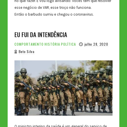
no que fazer. E vou logo avisando: Vocês têm que resolver
esse negócio de VAR, esse troço não funciona.
Então o barbudo sumiu e chegou o coronavirus.
EU FUI DA INTENDÊNCIA
COMPORTAMENTO
HISTÓRIA
POLÍTICA
julho 28, 2020
Beto Silva
O ministro interino da saúde é um general do serviço de