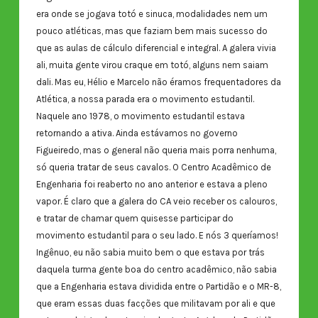
era onde se jogava totó e sinuca, modalidades nem um
pouco atléticas, mas que faziam bem mais sucesso do
que as aulas de cálculo diferencial e integral. A galera vivia
ali, muita gente virou craque em totó, alguns nem saiam
dali. Mas eu, Hélio e Marcelo não éramos frequentadores da
Atlética, a nossa parada era o movimento estudantil.
Naquele ano 1978, o movimento estudantil estava
retornando a ativa. Ainda estávamos no governo
Figueiredo, mas o general não queria mais porra nenhuma,
só queria tratar de seus cavalos. O Centro Acadêmico de
Engenharia foi reaberto no ano anterior e estava a pleno
vapor. É claro que a galera do CA veio receber os calouros,
e tratar de chamar quem quisesse participar do
movimento estudantil para o seu lado. E nós 3 queríamos!
Ingênuo, eu não sabia muito bem o que estava por trás
daquela turma gente boa do centro acadêmico, não sabia
que a Engenharia estava dividida entre o Partidão e o MR-8,
que eram essas duas facções que militavam por ali e que