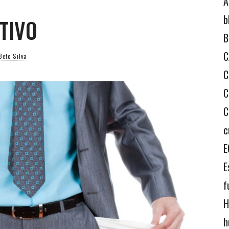
A
b
TIVO
B
C
Beto Silva
C
C
C
c
E
E
f
H
h