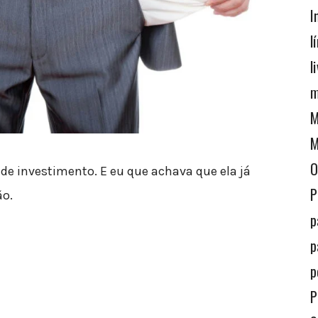
I
l
l
m
M
M
O
 de investimento. E eu que achava que ela já
P
ão.
p
p
p
P