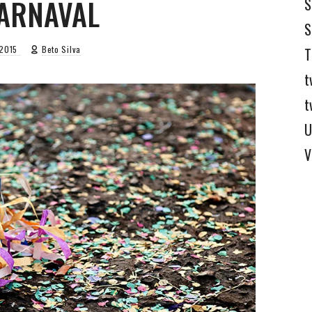
ARNAVAL
S
S
, 2015
Beto Silva
T
t
t
U
V