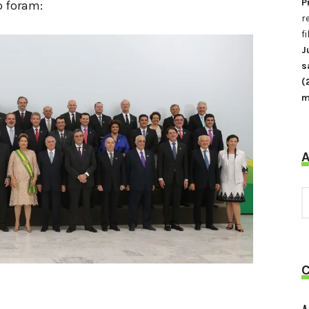
P
o foram:
r
f
J
s
(
m
A