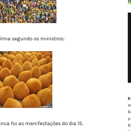
ilma segundo os ministros:
B
e
C
p
ca foi as manifestações do dia 15.
C