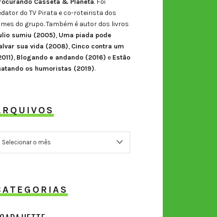
rocurando Casseta & Planeta
. Foi
edator do TV Pirata e co-roteirista dos
ilmes do grupo. Também é autor dos livros
ulio sumiu (2005)
,
Uma piada pode
alvar sua vida (2008)
,
Cinco contra um
2011)
,
Blogando e andando (2016)
e
Estão
atando os humoristas (2019)
.
ARQUIVOS
RQUIVOS
CATEGORIAS