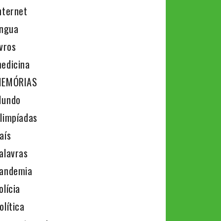
nternet
íngua
ivros
edicina
EMÓRIAS
undo
limpíadas
aís
alavras
andemia
olícia
olítica