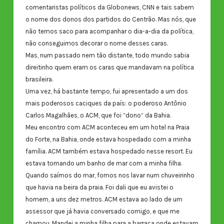
comentaristas políticos da Globonews, CNN e tais sabem
o nome dos donos dos partidos do Centrão. Mas nós, que
não temos saco para acompanhar o dia-a-dia da política,
não conseguimos decorar o nome desses caras.
Mas, num passado nem tão distante, todo mundo sabia
direitinho quem eram os caras que mandavam na política
brasileira.
Uma vez, há bastante tempo, fui apresentado a um dos
mais poderosos caciques da país: o poderoso Antônio
Carlos Magalhães, o ACM, que foi “dono” da Bahia.
Meu encontro com ACM aconteceu em um hotel na Praia
do Forte, na Bahia, onde estava hospedado com a minha
família. ACM também estava hospedado nesse resort. Eu
estava tomando um banho de mar com a minha filha.
Quando saímos do mar, fomos nos lavar num chuveirinho
que havia na beira da praia. Foi dali que eu avistei o
homem, a uns dez metros. ACM estava ao lado de um
assessor que já havia conversado comigo, e que me
chamou. Mandei a minha filha para a barraca onde estavam