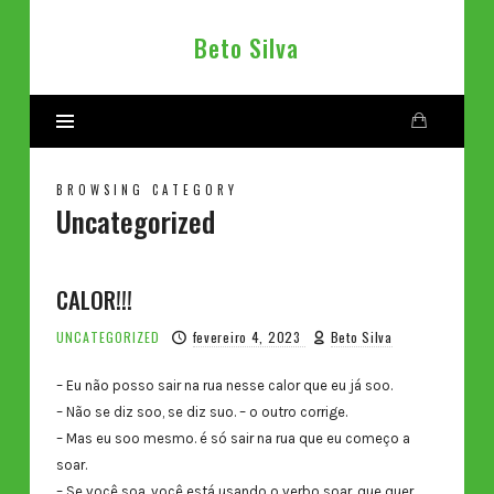
Beto
Beto Silva
Silva
BROWSING CATEGORY
Uncategorized
CALOR!!!
UNCATEGORIZED
fevereiro 4, 2023
Beto Silva
– Eu não posso sair na rua nesse calor que eu já soo.
– Não se diz soo, se diz suo. – o outro corrige.
– Mas eu soo mesmo. é só sair na rua que eu começo a
soar.
– Se você soa, você está usando o verbo soar, que quer