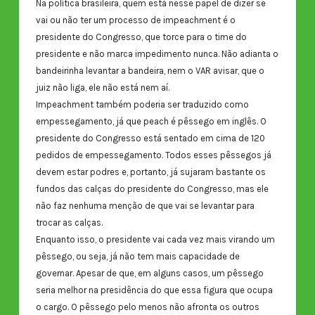
Na política brasileira, quem está nesse papel de dizer se
vai ou não ter um processo de impeachment é o
presidente do Congresso, que torce para o time do
presidente e não marca impedimento nunca. Não adianta o
bandeirinha levantar a bandeira, nem o VAR avisar, que o
juiz não liga, ele não está nem aí.
Impeachment também poderia ser traduzido como
empessegamento, já que peach é pêssego em inglês. O
presidente do Congresso está sentado em cima de 120
pedidos de empessegamento. Todos esses pêssegos já
devem estar podres e, portanto, já sujaram bastante os
fundos das calças do presidente do Congresso, mas ele
não faz nenhuma menção de que vai se levantar para
trocar as calças.
Enquanto isso, o presidente vai cada vez mais virando um
pêssego, ou seja, já não tem mais capacidade de
governar. Apesar de que, em alguns casos, um pêssego
seria melhor na presidência do que essa figura que ocupa
o cargo. O pêssego pelo menos não afronta os outros