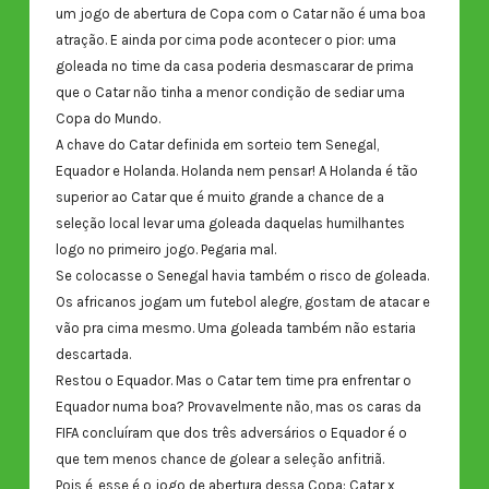
um jogo de abertura de Copa com o Catar não é uma boa
atração. E ainda por cima pode acontecer o pior: uma
goleada no time da casa poderia desmascarar de prima
que o Catar não tinha a menor condição de sediar uma
Copa do Mundo.
A chave do Catar definida em sorteio tem Senegal,
Equador e Holanda. Holanda nem pensar! A Holanda é tão
superior ao Catar que é muito grande a chance de a
seleção local levar uma goleada daquelas humilhantes
logo no primeiro jogo. Pegaria mal.
Se colocasse o Senegal havia também o risco de goleada.
Os africanos jogam um futebol alegre, gostam de atacar e
vão pra cima mesmo. Uma goleada também não estaria
descartada.
Restou o Equador. Mas o Catar tem time pra enfrentar o
Equador numa boa? Provavelmente não, mas os caras da
FIFA concluíram que dos três adversários o Equador é o
que tem menos chance de golear a seleção anfitriã.
Pois é, esse é o jogo de abertura dessa Copa: Catar x