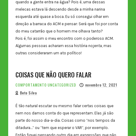
quando a gente entra na água? Pois é, uma dessas
melecas estava lá descendo desde a minha narina
esquerda até quase a boca. Eu só consegui olhar em
direção a barraca do ACM e pensar: Será que foi por conta
do meu catarrão que o homem me olhava tanto?
Pois é, foi assim o meu encontro com o poderoso ACM.
Algumas pessoas acharam essa história nojenta, mas
outras consideraram um ato político!
COISAS QUE NÃO QUERO FALAR
COMPORTAMENTO
UNCATEGORIZED
novembro 12, 2021
Beto Silva
É tão natural escutar ou mesmo falar certas coisas que
nem nos damos conta do que representam. Elas já são
parte do nosso dia-a-dia. Coisas como “nos tempos da
ditadura…” ou “tem que esperar o VAR”, por exemplo.
Então fiquei pensando outro dia em expressões que não