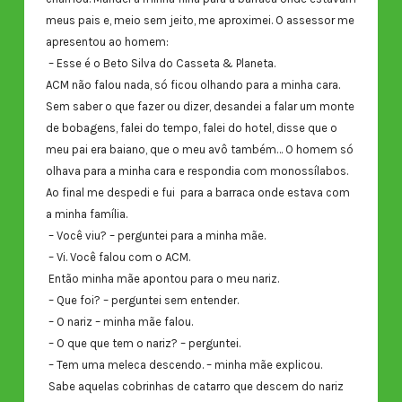
meus pais e, meio sem jeito, me aproximei. O assessor me
apresentou ao homem:
– Esse é o Beto Silva do Casseta & Planeta.
ACM não falou nada, só ficou olhando para a minha cara.
Sem saber o que fazer ou dizer, desandei a falar um monte
de bobagens, falei do tempo, falei do hotel, disse que o
meu pai era baiano, que o meu avô também… O homem só
olhava para a minha cara e respondia com monossílabos.
Ao final me despedi e fui para a barraca onde estava com
a minha família.
– Você viu? – perguntei para a minha mãe.
– Vi. Você falou com o ACM.
Então minha mãe apontou para o meu nariz.
– Que foi? – perguntei sem entender.
– O nariz – minha mãe falou.
– O que que tem o nariz? – perguntei.
– Tem uma meleca descendo. – minha mãe explicou.
Sabe aquelas cobrinhas de catarro que descem do nariz