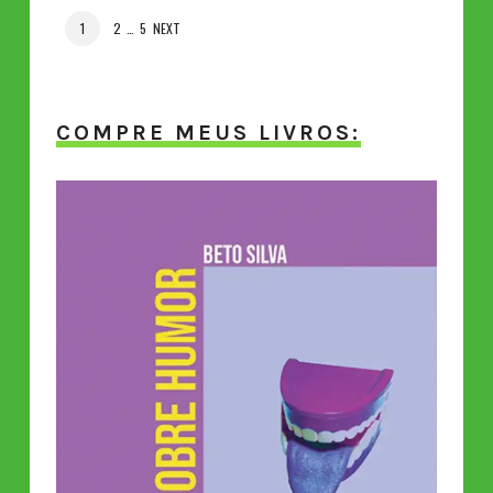
POSTS
PAGE
PAGE
PAGE
1
2
…
5
NEXT
NAVIGATION
COMPRE MEUS LIVROS: