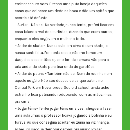
emitir nenhum som. E tenho uma puta inveja daqueles
caras que colocam um dedo na boca e dão um apitão que
acorda até defunto.
– Surfar – Não sei. Na verdade, nunca tentei, preferi ficar em
casa falando mal dos surfistas, dizendo que eram burros ,
enquanto eles pegavam o mulherio todo.
– Andar de skate – Nunca subi em cima de um skate, e
nunca senti falta. Por conta disso, não me tornei um
daqueles sessentões que no fim de semana vão para a
orla andar de skate para tirar onda de garotões.
– Andar de patins – Também não sei. Nem de rodinha nem
aquele no gelo. Não sou desses caras que patina no
Central Park em Nova Iorque. Sou old school, ainda acho
estranho ficar patinando rodopiando com as mãozinhas
pra cima.
– Jogar tênis– Tentei jogar tênis uma vez , cheguei a fazer
uma aula , mas o professor ficava jogando a bolinha e eu
furava. As que conseguia acertar, eu zunia na vizinhança.
Achei um saco, ia demorar demais pra virar o Roger