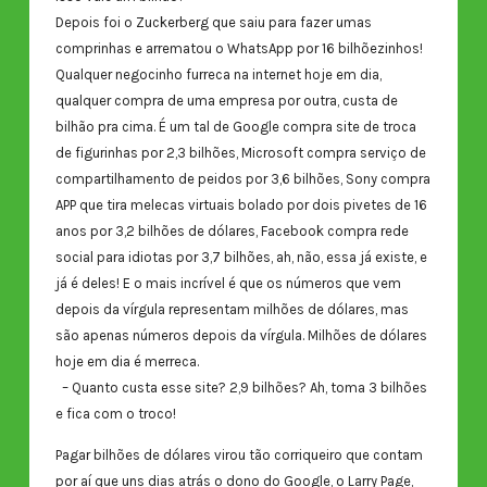
Depois foi o Zuckerberg que saiu para fazer umas
comprinhas e arrematou o WhatsApp por 16 bilhõezinhos!
Qualquer negocinho furreca na internet hoje em dia,
qualquer compra de uma empresa por outra, custa de
bilhão pra cima. É um tal de Google compra site de troca
de figurinhas por 2,3 bilhões, Microsoft compra serviço de
compartilhamento de peidos por 3,6 bilhões, Sony compra
APP que tira melecas virtuais bolado por dois pivetes de 16
anos por 3,2 bilhões de dólares, Facebook compra rede
social para idiotas por 3,7 bilhões, ah, não, essa já existe, e
já é deles! E o mais incrível é que os números que vem
depois da vírgula representam milhões de dólares, mas
são apenas números depois da vírgula. Milhões de dólares
hoje em dia é merreca.
– Quanto custa esse site? 2,9 bilhões? Ah, toma 3 bilhões
e fica com o troco!
Pagar bilhões de dólares virou tão corriqueiro que contam
por aí que uns dias atrás o dono do Google, o Larry Page,