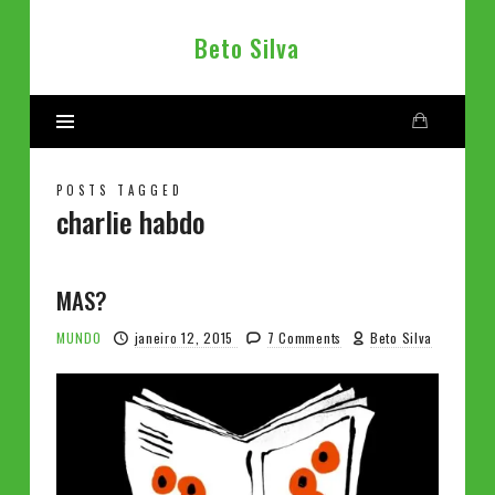
Beto
Beto Silva
Silva
POSTS TAGGED
charlie habdo
MAS?
MUNDO
janeiro 12, 2015
7 Comments
Beto Silva