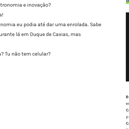
astronomia e inovação?
a!
tronomia eu podia até dar uma enrolada. Sabe
urante lá em Duque de Caxias, mas
a? Tu não tem celular?
B
e
C
p
C