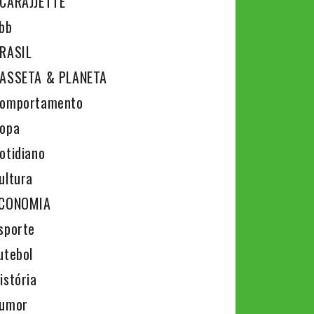
CARAJJETTE
bb
RASIL
ASSETA & PLANETA
omportamento
opa
otidiano
ultura
CONOMIA
sporte
utebol
istória
umor