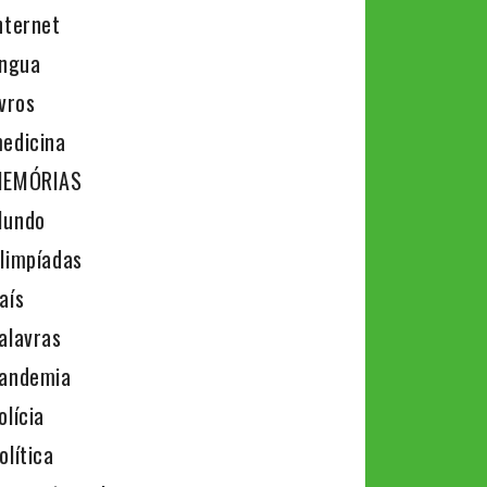
nternet
íngua
ivros
edicina
EMÓRIAS
undo
limpíadas
aís
alavras
andemia
olícia
olítica