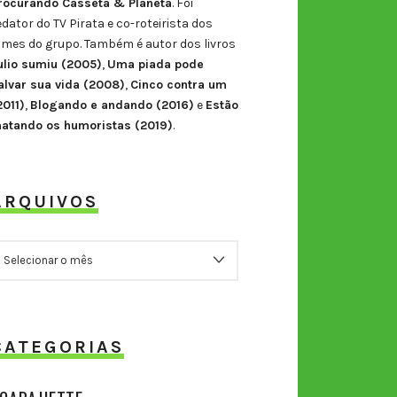
rocurando Casseta & Planeta
. Foi
edator do TV Pirata e co-roteirista dos
ilmes do grupo. Também é autor dos livros
ulio sumiu (2005)
,
Uma piada pode
alvar sua vida (2008)
,
Cinco contra um
2011)
,
Blogando e andando (2016)
e
Estão
atando os humoristas (2019)
.
ARQUIVOS
RQUIVOS
CATEGORIAS