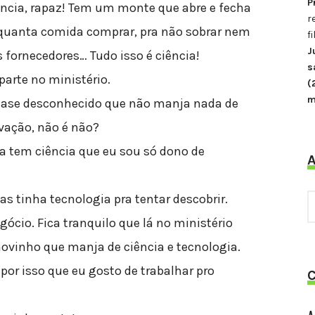
P
ência, rapaz! Tem um monte que abre e fecha
r
r quanta comida comprar, pra não sobrar nem
f
J
s fornecedores… Tudo isso é ciência!
s
arte no ministério.
(
m
ase desconhecido que não manja nada de
ovação, não é não?
ela tem ciência que eu sou só dono de
A
Mas tinha tecnologia pra tentar descobrir.
egócio. Fica tranquilo que lá no ministério
ovinho que manja de ciência e tecnologia.
 por isso que eu gosto de trabalhar pro