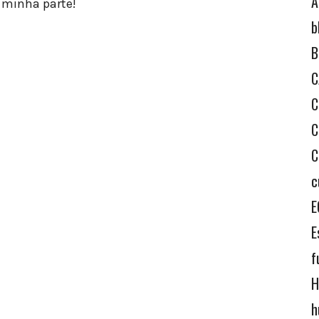
A
a minha parte!
b
B
C
C
C
C
c
E
E
f
H
h