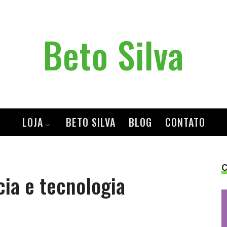
Beto
Beto Silva
Silva
LOJA
BETO SILVA
BLOG
CONTATO
cia e tecnologia