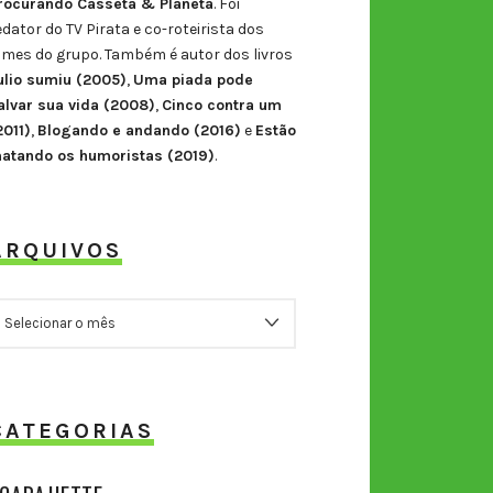
rocurando Casseta & Planeta
. Foi
edator do TV Pirata e co-roteirista dos
ilmes do grupo. Também é autor dos livros
ulio sumiu (2005)
,
Uma piada pode
alvar sua vida (2008)
,
Cinco contra um
2011)
,
Blogando e andando (2016)
e
Estão
atando os humoristas (2019)
.
ARQUIVOS
RQUIVOS
CATEGORIAS