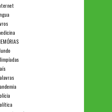
nternet
íngua
ivros
edicina
EMÓRIAS
undo
limpíadas
aís
alavras
andemia
olícia
olítica