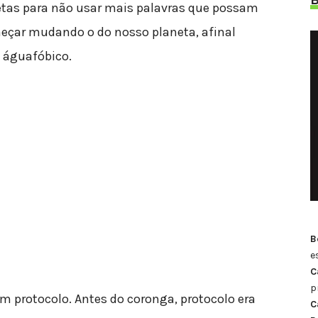
tas para não usar mais palavras que possam
eçar mudando o do nosso planeta, afinal
 águafóbico.
B
e
C
p
 protocolo. Antes do coronga, protocolo era
C