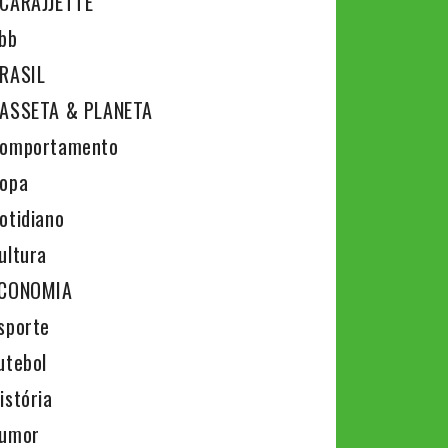
CARAJJETTE
bb
RASIL
ASSETA & PLANETA
omportamento
opa
otidiano
ultura
CONOMIA
sporte
utebol
istória
umor