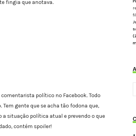
P
e fingia que anotava.
r
f
J
s
(
m
A
 comentarista político no Facebook. Todo
 Tem gente que se acha tão fodona que,
a situação política atual e prevendo o que
idado, contém spoiler!