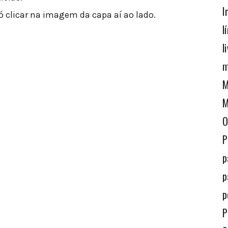
I
só clicar na imagem da capa aí ao lado.
l
l
m
M
M
O
P
p
p
p
P