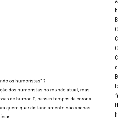
A
b
B
C
C
C
C
c
E
ndo os humoristas” ?
E
uação dos humoristas no mundo atual, mas
f
oses de humor. E, nesses tempos de corona
H
ara quem quer distanciamento não apenas
h
ícias.