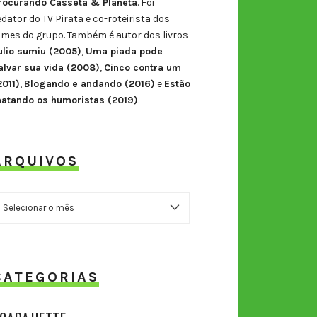
rocurando Casseta & Planeta
. Foi
edator do TV Pirata e co-roteirista dos
ilmes do grupo. Também é autor dos livros
ulio sumiu (2005)
,
Uma piada pode
alvar sua vida (2008)
,
Cinco contra um
2011)
,
Blogando e andando (2016)
e
Estão
atando os humoristas (2019)
.
ARQUIVOS
RQUIVOS
CATEGORIAS