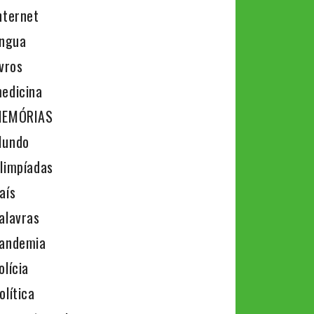
nternet
íngua
ivros
edicina
EMÓRIAS
undo
limpíadas
aís
alavras
andemia
olícia
olítica