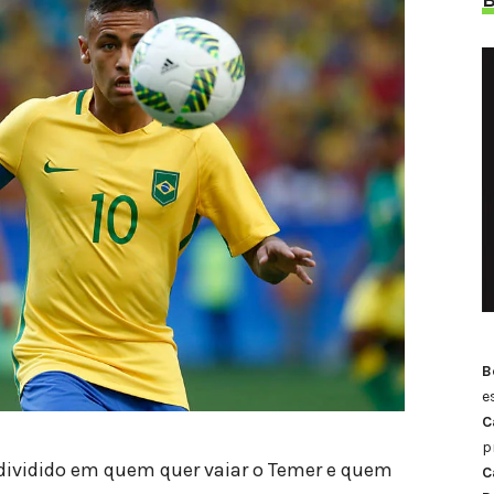
B
e
C
p
 dividido em quem quer vaiar o Temer e quem
C