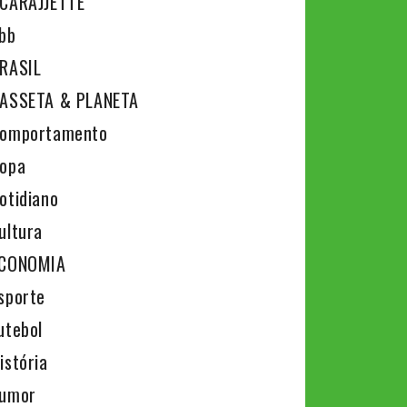
CARAJJETTE
bb
RASIL
ASSETA & PLANETA
omportamento
opa
otidiano
ultura
CONOMIA
sporte
utebol
istória
umor