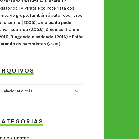
rocurando Casseta & Planeta
. Foi
edator do TV Pirata e co-roteirista dos
ilmes do grupo. Também é autor dos livros
ulio sumiu (2005)
,
Uma piada pode
alvar sua vida (2008)
,
Cinco contra um
2011)
,
Blogando e andando (2016)
e
Estão
atando os humoristas (2019)
.
ARQUIVOS
RQUIVOS
CATEGORIAS