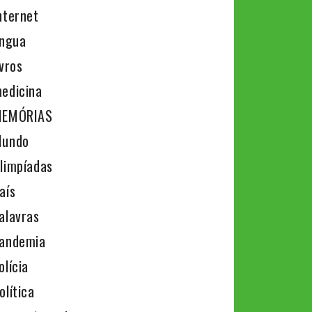
nternet
íngua
ivros
edicina
EMÓRIAS
undo
limpíadas
aís
alavras
andemia
olícia
olítica