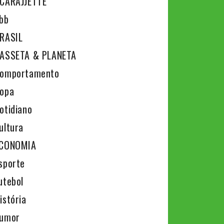
CARAJJETTE
bb
RASIL
ASSETA & PLANETA
omportamento
opa
otidiano
ultura
CONOMIA
sporte
utebol
istória
umor