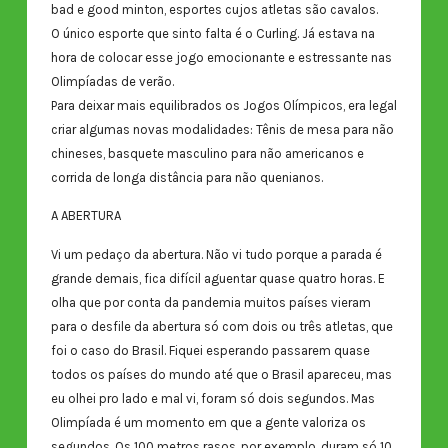
bad e good minton, esportes cujos atletas são cavalos.
O único esporte que sinto falta é o Curling. Já estava na
hora de colocar esse jogo emocionante e estressante nas
Olimpíadas de verão.
Para deixar mais equilibrados os Jogos Olímpicos, era legal
criar algumas novas modalidades: Tênis de mesa para não
chineses, basquete masculino para não americanos e
corrida de longa distância para não quenianos.
A ABERTURA
Vi um pedaço da abertura. Não vi tudo porque a parada é
grande demais, fica difícil aguentar quase quatro horas. E
olha que por conta da pandemia muitos países vieram
para o desfile da abertura só com dois ou três atletas, que
foi o caso do Brasil. Fiquei esperando passarem quase
todos os países do mundo até que o Brasil apareceu, mas
eu olhei pro lado e mal vi, foram só dois segundos. Mas
Olimpíada é um momento em que a gente valoriza os
segundos. Os 100 metros rasos, por exemplo, duram só 10