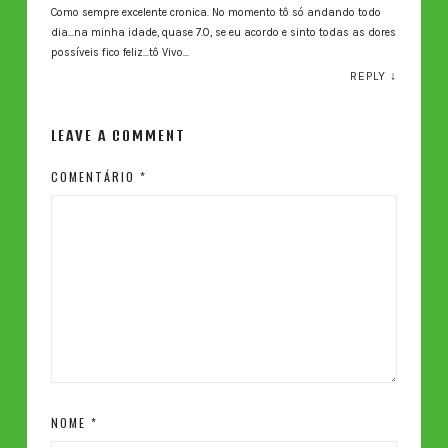
Como sempre excelente cronica. No momento tô só andando todo
dia…na minha idade, quase 7.0, se eu acordo e sinto todas as dores
possíveis fico feliz…tô Vivo…
REPLY
↓
LEAVE A COMMENT
COMENTÁRIO
*
NOME
*