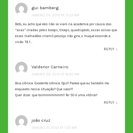
gui bamberg
JANEIRO 29, 2013 AT 11:23 AM
Beto, eu acho que eles não se viam na academia por causa das
“asas” criadas pelos biceps, triceps, quadrupeds, essas coisas que
esses malhadões criam.O pescoço não gira, o muque esconde a
visão. Tá f….
REPLY
↓
Valdenor Carneiro
JANEIRO 29, 2013 AT 8:00 PM
Boa crônica. Excelente crônica. Ops!! Parece que eu também me
enquadro nessa situação!! Que saco!!!
Quer dizer: que bommmmmmm!! Ter 50 é uma vitória!!
REPLY
↓
joão cruz
JANEIRO 31, 2013 AT 1:07 AM