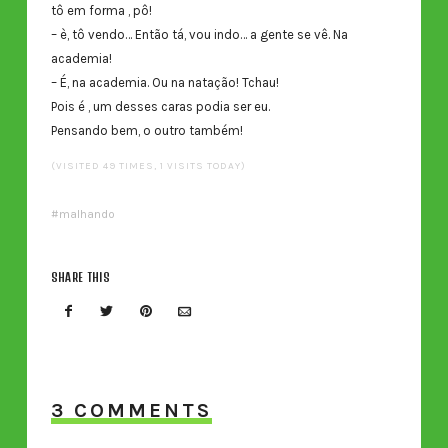
tô em forma , pô!
– è, tô vendo… Então tá, vou indo… a gente se vê. Na
academia!
– É, na academia. Ou na natação! Tchau!
Pois é , um desses caras podia ser eu.
Pensando bem, o outro também!
(VISITED 49 TIMES, 1 VISITS TODAY)
malhando
SHARE THIS
3 COMMENTS