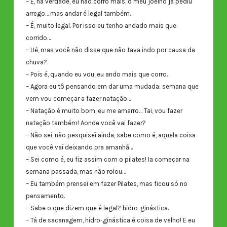
– É, na verdade, eu não corro mais, o meu joelho já pediu
arrego… mas andar é legal também…
– É, muito legal. Por isso eu tenho andado mais que
corrido…
– Ué, mas você não disse que não tava indo por causa da
chuva?
– Pois é, quando eu vou, eu ando mais que corro.
– Agora eu tô pensando em dar uma mudada: semana que
vem vou começar a fazer natação…
– Natação é muito bom, eu me amarro… Tai, vou fazer
natação também! Aonde você vai fazer?
– Não sei, não pesquisei ainda, sabe como é, aquela coisa
que você vai deixando pra amanhã…
– Sei como é, eu fiz assim com o pilates! Ia começar na
semana passada, mas não rolou…
– Eu também prensei em fazer Pilates, mas ficou só no
pensamento.
– Sabe o que dizem que é legal? hidro-ginástica.
– Tá de sacanagem, hidro-ginástica é coisa de velho! E eu