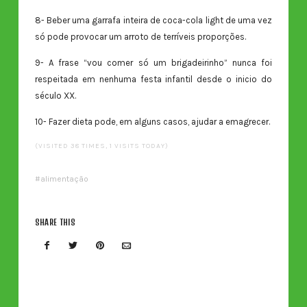
8- Beber uma garrafa inteira de coca-cola light de uma vez
só pode provocar um arroto de terríveis proporções.
9- A frase “vou comer só um brigadeirinho” nunca foi
respeitada em nenhuma festa infantil desde o inicio do
século XX.
10- Fazer dieta pode, em alguns casos, ajudar a emagrecer.
(VISITED 38 TIMES, 1 VISITS TODAY)
alimentação
SHARE THIS