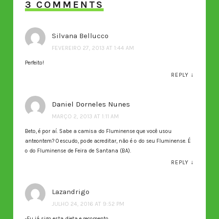
3 COMMENTS
Silvana Bellucco
FEVEREIRO 27, 2013 AT 1:44 AM
Perfeito!
REPLY
↓
Daniel Dorneles Nunes
MARÇO 2, 2013 AT 1:11 AM
Beto, é por aí. Sabe a camisa do Fluminense que você usou
anteontem? O escudo, pode acreditar, não é o do seu Fluminense. É
o do Fluminense de Feira de Santana (BA).
REPLY
↓
Lazandrigo
JULHO 24, 2016 AT 9:52 PM
-Eu já sigo esta dieta e recomento.