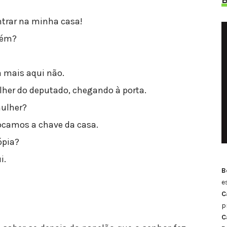
ntrar na minha casa!
uém?
a mais aqui não.
lher do deputado, chegando à porta.
mulher?
rocamos a chave da casa.
ópia?
i.
B
e
C
p
C