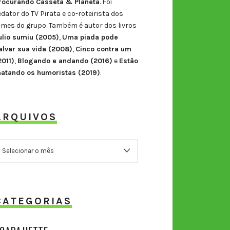
rocurando Casseta & Planeta
. Foi
edator do TV Pirata e co-roteirista dos
ilmes do grupo. Também é autor dos livros
ulio sumiu (2005)
,
Uma piada pode
alvar sua vida (2008)
,
Cinco contra um
2011)
,
Blogando e andando (2016)
e
Estão
atando os humoristas (2019)
.
ARQUIVOS
RQUIVOS
CATEGORIAS