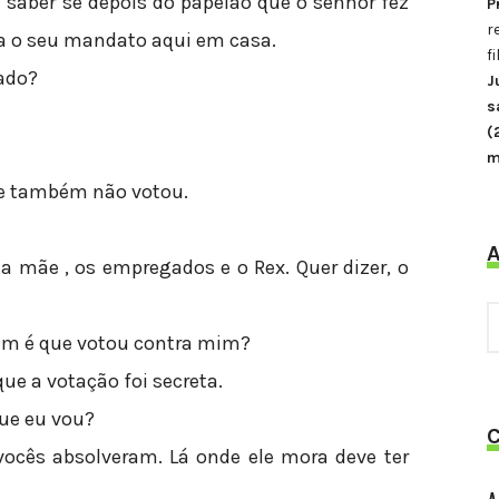
saber se depois do papelão que o senhor fez
P
r
a o seu mandato aqui em casa.
f
tado?
J
s
(
!
m
ele também não votou.
a mãe , os empregados e o Rex. Quer dizer, o
A
em é que votou contra mim?
que a votação foi secreta.
que eu vou?
vocês absolveram. Lá onde ele mora deve ter