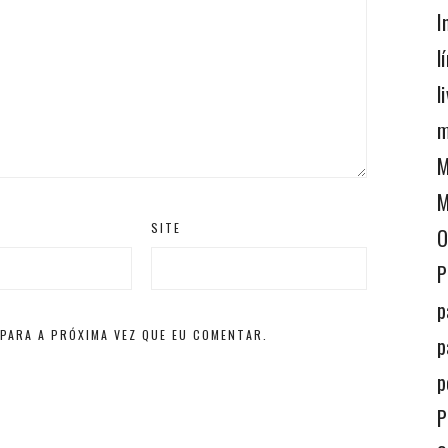
I
l
l
m
M
M
SITE
O
P
p
PARA A PRÓXIMA VEZ QUE EU COMENTAR.
p
p
P