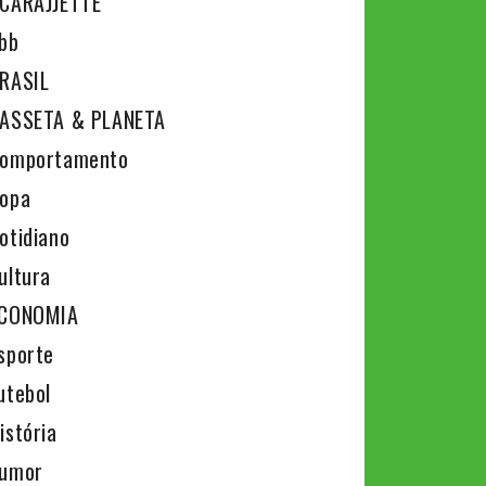
CARAJJETTE
bb
RASIL
ASSETA & PLANETA
omportamento
opa
otidiano
ultura
CONOMIA
sporte
utebol
istória
umor