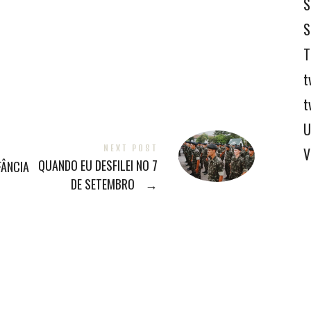
S
S
T
t
t
U
NEXT POST
V
QUANDO EU DESFILEI NO 7
FÂNCIA
DE SETEMBRO
→