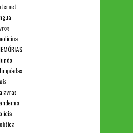
nternet
íngua
ivros
edicina
EMÓRIAS
undo
limpíadas
aís
alavras
andemia
olícia
olítica