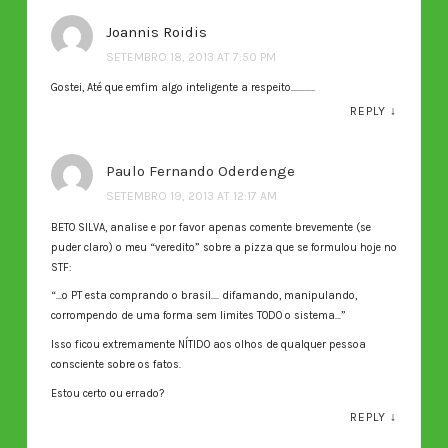
Joannis Roidis
SETEMBRO 18, 2013 AT 7:50 PM
Gostei, Até que emfim algo inteligente a respeito…………
REPLY
↓
Paulo Fernando Oderdenge
SETEMBRO 19, 2013 AT 12:17 AM
BETO SILVA, analise e por favor apenas comente brevemente (se
puder claro) o meu “veredito” sobre a pizza que se formulou hoje no
STF:
“…o PT esta comprando o brasil…. difamando, manipulando,
corrompendo de uma forma sem limites TODO o sistema…”
Isso ficou extremamente NÍTIDO aos olhos de qualquer pessoa
consciente sobre os fatos.
Estou certo ou errado?
REPLY
↓