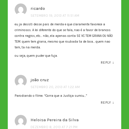
ricardo
SETEMBRO 19, 2013 AT 11:51 AM
eu ja desisti desse pais de merda e que claramente favorece a
criminosos. A lei diferente do que se fala, nao é a favor de brancos
contra negros, etc… não, ela apenas conta SE VC TEM GRANA OU NÃO
TEM. quem tem grana, mesmo que roubada ta de boa… quem nao
tem, ta na merda.
ou seja, quem puder que fuja.
REPLY
↓
joão cruz
SETEMBRO 20, 2013 AT 1:22 AM
Parodiando o filme. “Corra que a Justiça sumiu…”
REPLY
↓
Heloisa Pereira da Silva
DEZEMBRO 8, 2013 AT 7:21 PM