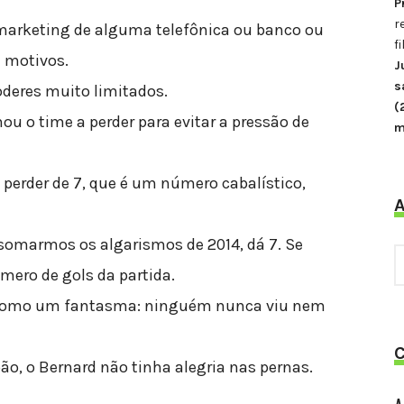
P
r
marketing de alguma telefônica ou banco ou
f
e motivos.
J
s
oderes muito limitados.
(
ou o time a perder para evitar a pressão de
m
erder de 7, que é um número cabalístico,
 somarmos os algarismos de 2014, dá 7. Se
A
mero de gols da partida.
é como um fantasma: ninguém nunca viu nem
pão, o Bernard não tinha alegria nas pernas.