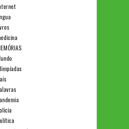
nternet
íngua
ivros
edicina
EMÓRIAS
undo
limpíadas
aís
alavras
andemia
olícia
olítica