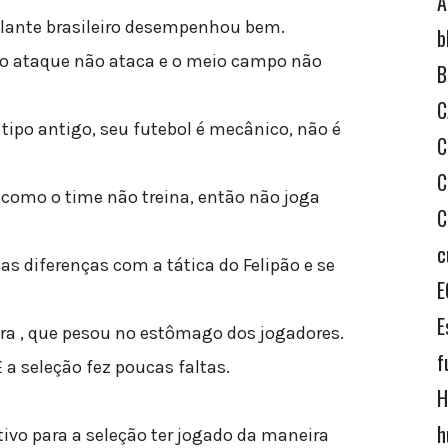
A
lante brasileiro desempenhou bem.
b
, o ataque não ataca e o meio campo não
B
C
tipo antigo, seu futebol é mecânico, não é
C
.
C
as como o time não treina, então não joga
C
c
ias diferenças com a tática do Felipão e se
E
E
ra , que pesou no estômago dos jogadores.
f
E a seleção fez poucas faltas.
H
h
ivo para a seleção ter jogado da maneira