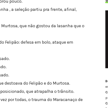
horou pouco.
ha , a seleção partiu pra frente, afinal,
o Murtosa, que não gostou da lasanha que o
a do Felipão: defesa em bolo, ataque em
sado.
ado.
sado.
B
que destoava do Felipão e do Murtosa.
e
posicionado, que atrapalha o trânsito.
C
p
 vez por todas, o trauma do Maracanaço de
C