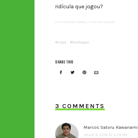
ridícula que jogou?
(VISITED 62 TIMES, 1 VISITS TODAY)
copa
Destaque
SHARE THIS
3 COMMENTS
Marcos Satoru Kawanam
JULHO 9, 2014 AT 11:20 PM