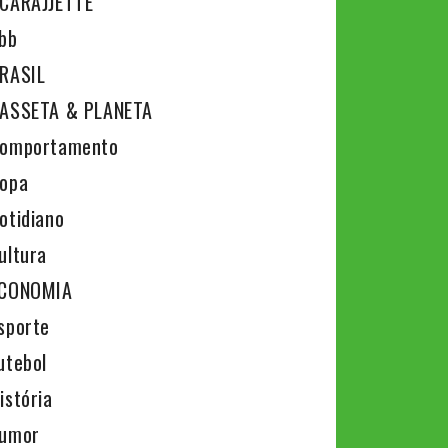
CARAJJETTE
bb
RASIL
ASSETA & PLANETA
omportamento
opa
otidiano
ultura
CONOMIA
sporte
utebol
istória
umor