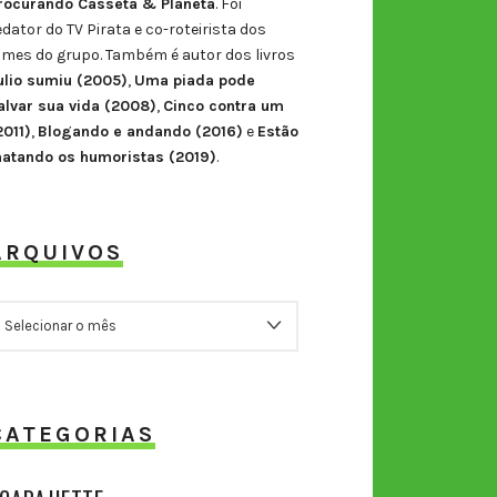
rocurando Casseta & Planeta
. Foi
edator do TV Pirata e co-roteirista dos
ilmes do grupo. Também é autor dos livros
ulio sumiu (2005)
,
Uma piada pode
alvar sua vida (2008)
,
Cinco contra um
2011)
,
Blogando e andando (2016)
e
Estão
atando os humoristas (2019)
.
ARQUIVOS
RQUIVOS
CATEGORIAS