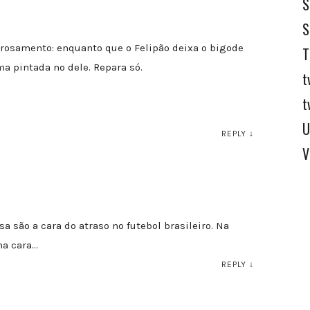
S
S
trosamento: enquanto que o Felipão deixa o bigode
T
ma pintada no dele. Repara só.
t
t
U
REPLY
↓
V
a são a cara do atraso no futebol brasileiro. Na
ma cara…
REPLY
↓