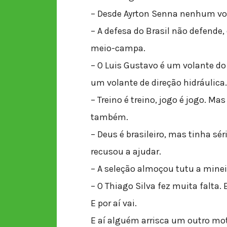
– Desde Ayrton Senna nenhum vo
– A defesa do Brasil não defende
meio-campa.
– O Luis Gustavo é um volante do 
um volante de direção hidráulica
– Treino é treino, jogo é jogo. M
também.
– Deus é brasileiro, mas tinha sér
recusou a ajudar.
– A seleção almoçou tutu a minei
– O Thiago Silva fez muita falta. 
E por aí vai.
E aí alguém arrisca um outro mot