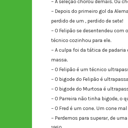
– A seleção chorou demais. Ou c
– Depois do primeiro gol da Aleman
perdido de um , perdido de sete!
– O Felipão se desentendeu com 
técnico cozinhou para ele.
– A culpa foi da tática de padari
massa.
– O Felipão é um técnico ultrapas
– O bigode do Felipão é ultrapass
– O bigode do Murtosa é ultrapas
– O Parreira não tinha bigode, o 
– O Fred é um cone. Um cone mal 
– Perdemos para superar, de uma
1950.