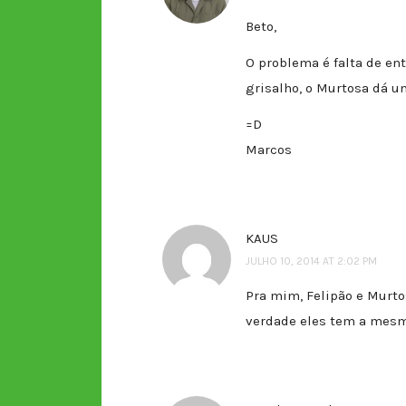
Beto,
O problema é falta de en
grisalho, o Murtosa dá u
=D
Marcos
KAUS
JULHO 10, 2014 AT 2:02 PM
Pra mim, Felipão e Murtos
verdade eles tem a mes