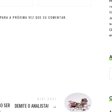
P
r
f
PARA A PRÓXIMA VEZ QUE EU COMENTAR.
J
s
(
m
A
NEXT POST
O SER
DEMITE O ANALISTA!
→
R