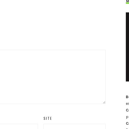
B
e
C
p
SITE
C