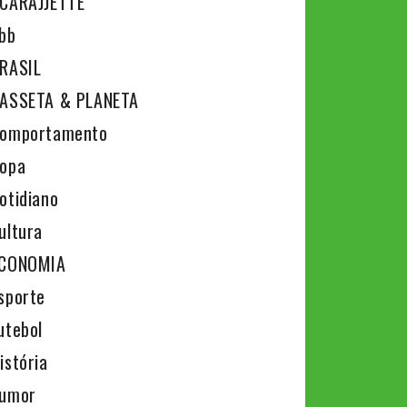
CARAJJETTE
bb
RASIL
ASSETA & PLANETA
omportamento
opa
otidiano
ultura
CONOMIA
sporte
utebol
istória
umor