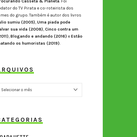
rocurando Casseta & Planeta
. Foi
edator do TV Pirata e co-roteirista dos
ilmes do grupo. Também é autor dos livros
ulio sumiu (2005)
,
Uma piada pode
alvar sua vida (2008)
,
Cinco contra um
2011)
,
Blogando e andando (2016)
e
Estão
atando os humoristas (2019)
.
ARQUIVOS
RQUIVOS
CATEGORIAS