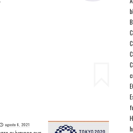
A
b
B
C
C
C
C
c
E
E
f
H
agosto 6, 2021
h