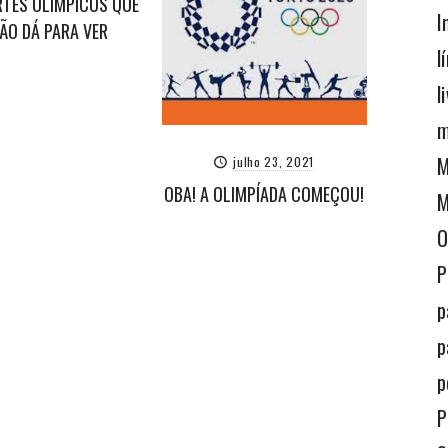
TES OLÍMPICOS QUE
I
ÃO DÁ PARA VER
l
l
m
M
julho 23, 2021
OBA! A OLIMPÍADA COMEÇOU!
M
O
P
p
p
p
P