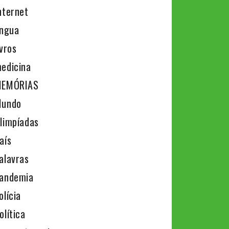
nternet
íngua
ivros
edicina
EMÓRIAS
undo
limpíadas
aís
alavras
andemia
olícia
olítica