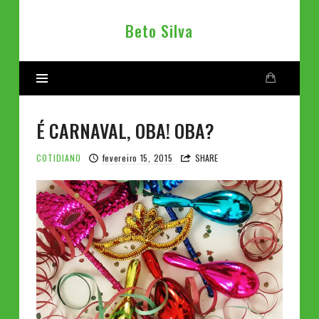
Beto
Beto Silva
Silva
É CARNAVAL, OBA! OBA?
COTIDIANO
fevereiro 15, 2015
SHARE