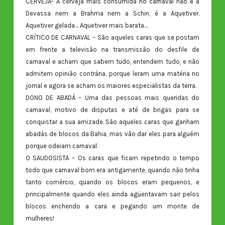
CERVEJA- A cerveja mais consumida no carnaval não é a
Devassa nem a Brahma nem a Schin, é a Aquetiver.
Aquetiver gelada… Aquetiver mais barata…
CRÍTICO DE CARNAVAL – São aqueles caras que se postam
em frente a televisão na transmissão do desfile de
carnaval e acham que sabem tudo, entendem tudo, e não
admitem opinião contrária, porque leram uma matéria no
jornal e agora se acham os maiores especialistas da terra.
DONO DE ABADÁ – Uma das pessoas mais queridas do
carnaval, motivo de disputas e até de brigas para se
conquistar a sua amizade. São aqueles caras que ganham
abadás de blocos da Bahia, mas vão dar eles para alguém
porque odeiam carnaval.
O SAUDOSISTA – Os caras que ficam repetindo o tempo
todo que carnaval bom era antigamente, quando não tinha
tanto comércio, quando os blocos eram pequenos, e
principalmente quando eles ainda agüentavam sair pelos
blocos enchendo a cara e pegando um monte de
mulheres!