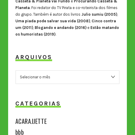
Casseta & Planeta vai Fundo
e
Procurando Casseta &
Planeta
. Foi redator do TV Pirata e co-roteirista dos filmes
do grupo. Também é autor dos livros
Julio sumiu (2005)
,
Uma piada pode salvar sua vida (2008)
,
Cinco contra
um (2011)
,
Blogando e andando (2016)
e
Estão matando
os humoristas (2019)
.
ARQUIVOS
ARQUIVOS
CATEGORIAS
ACARAJJETTE
bbb