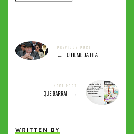
PREVIOUS POST
←
O FILME DA FIFA
NEXT POST
QUE BARRA!
→
WRITTEN BY