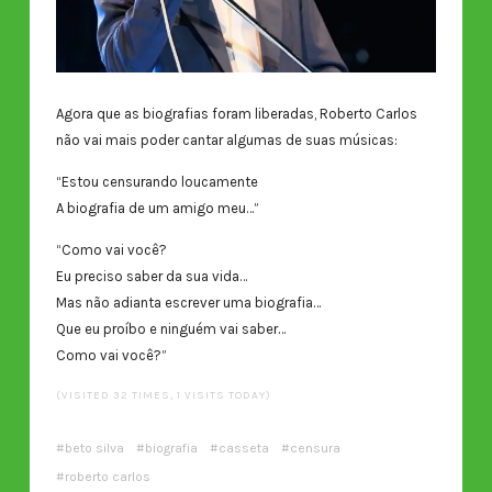
Agora que as biografias foram liberadas, Roberto Carlos
não vai mais poder cantar algumas de suas músicas:
“Estou censurando loucamente
A biografia de um amigo meu…”
“Como vai você?
Eu preciso saber da sua vida…
Mas não adianta escrever uma biografia…
Que eu proíbo e ninguém vai saber…
Como vai você?”
(VISITED 32 TIMES, 1 VISITS TODAY)
beto silva
biografia
casseta
censura
roberto carlos