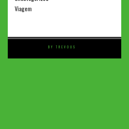
Viagem
BY TREVOUS
⚡️
SHARE THIS SELECTION
Tweet
LinkedIn