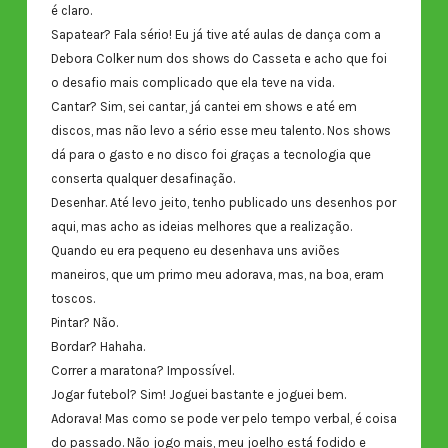
é claro.
Sapatear? Fala sério! Eu já tive até aulas de dança com a
Debora Colker num dos shows do Casseta e acho que foi
o desafio mais complicado que ela teve na vida.
Cantar? Sim, sei cantar, já cantei em shows e até em
discos, mas não levo a sério esse meu talento. Nos shows
dá para o gasto e no disco foi graças a tecnologia que
conserta qualquer desafinação.
Desenhar. Até levo jeito, tenho publicado uns desenhos por
aqui, mas acho as ideias melhores que a realização.
Quando eu era pequeno eu desenhava uns aviões
maneiros, que um primo meu adorava, mas, na boa, eram
toscos.
Pintar? Não.
Bordar? Hahaha.
Correr a maratona? Impossível.
Jogar futebol? Sim! Joguei bastante e joguei bem.
Adorava! Mas como se pode ver pelo tempo verbal, é coisa
do passado. Não jogo mais, meu joelho está fodido e