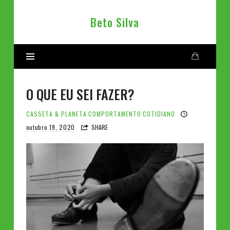
Beto
Beto Silva
Silva
O QUE EU SEI FAZER?
CASSETA & PLANETA
COMPORTAMENTO
COTIDIANO
outubro 19, 2020
SHARE