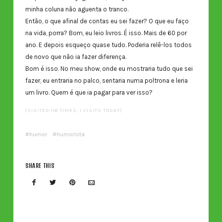
minha coluna não aguenta o tranco.
Então, o que afinal de contas eu sei fazer? O que eu faço
na vida, porra? Bom, eu leio livros. É isso. Mais de 60 por
ano. E depois esqueço quase tudo. Poderia relê-los todos
de novo que não ia fazer diferença.
Bom é isso. No meu show, onde eu mostraria tudo que sei
fazer, eu entraria no palco, sentaria numa poltrona e leria
um livro. Quem é que ia pagar para ver isso?
(VISITED 116 TIMES, 1 VISITS TODAY)
humor
humorista
SHARE THIS