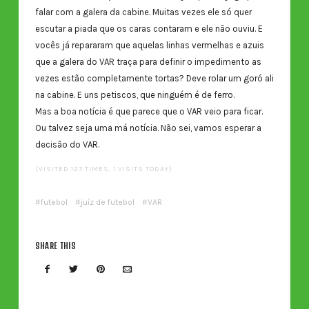
falar com a galera da cabine. Muitas vezes ele só quer
escutar a piada que os caras contaram e ele não ouviu. E
vocês já repararam que aquelas linhas vermelhas e azuis
que a galera do VAR traça para definir o impedimento as
vezes estão completamente tortas? Deve rolar um goró ali
na cabine. E uns petiscos, que ninguém é de ferro.
Mas a boa notícia é que parece que o VAR veio para ficar.
Ou talvez seja uma má notícia. Não sei, vamos esperar a
decisão do VAR.
(VISITED 127 TIMES, 1 VISITS TODAY)
futebol
juíz de futebol
VAR
SHARE THIS