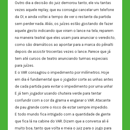
Outro dia a decisão do juiz demorou tanto, ele viu tantas
vezes aquele replay, que eu consegui cancelar um telefone
da OI, e ainda voltei a tempo de ver o restante da partida
sem perder nada. Aliás, os juízes estão gostando de fazer
aquele gesto indicando que viram o lance na tela, reparem
na maneira teatral que eles usam para anunciar o veredicto,
como são dramáticos ao apontar para a marca do pênalti
depois de assistir trocentas vezes o lance. Parece que já
tem até cursos de teatro anunciando turmas especiais
para juízes.
E o VAR consagrou o impedimento por milímetros. Hoje
em dia é fundamental que o jogador corte as unhas antes
de cada partida para evitar o impedimento por uma unha!
E já tem jogador usando chuteira verde para tentar
confundir com a cor da grama e enganar o VAR. Atacante
de pau grande corre o risco de estar sempre impedido.
E todo mundo fica intrigado com a quantidade de gente
que fica lá na cabine do VAR. Dizem que a conversa ali é
muito boa, tanto que volta e meia o juiz para o jogo para