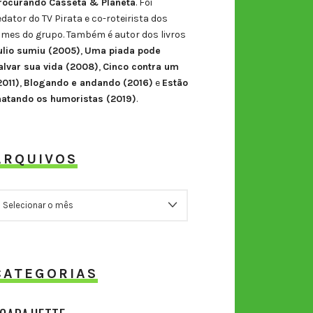
rocurando Casseta & Planeta
. Foi
edator do TV Pirata e co-roteirista dos
ilmes do grupo. Também é autor dos livros
ulio sumiu (2005)
,
Uma piada pode
alvar sua vida (2008)
,
Cinco contra um
2011)
,
Blogando e andando (2016)
e
Estão
atando os humoristas (2019)
.
ARQUIVOS
RQUIVOS
CATEGORIAS