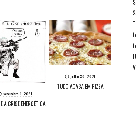
S
S
T
t
t
U
V
julho 30, 2021
TUDO ACABA EM PIZZA
setembro 1, 2021
 E A CRISE ENERGÉTICA