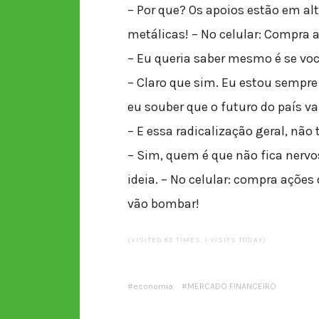
– Por que? Os apoios estão em alt
metálicas! – No celular: Compra 
– Eu queria saber mesmo é se voc
– Claro que sim. Eu estou sempre
eu souber que o futuro do país va
– E essa radicalização geral, não
– Sim, quem é que não fica nerv
ideia. – No celular: compra ações
vão bombar!
(VISITED 83 TIMES, 1 VISITS TODAY)
economia
MERCADO FINANCEIRO