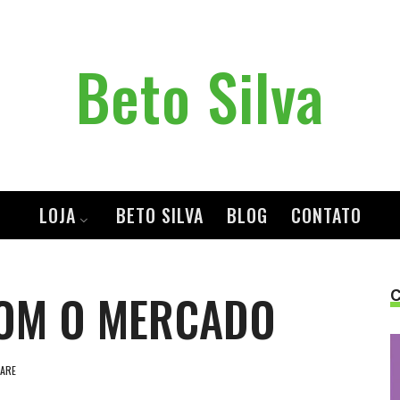
Beto
Beto Silva
Silva
LOJA
BETO SILVA
BLOG
CONTATO
OM O MERCADO
ARE