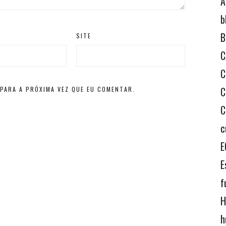
A
b
B
SITE
C
C
C
PARA A PRÓXIMA VEZ QUE EU COMENTAR.
C
c
E
E
f
H
h