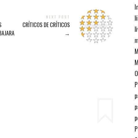
I
l
NEXT POST
S
CRÍTICOS DE CRÍTICOS
l
BAJARA
→
m
M
M
O
P
p
p
p
P