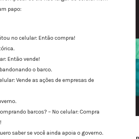
um papo:
ritou no celular: Então compra!
órica.
lar: Então vende!
abandonando o barco.
elular: Vende as ações de empresas de
overno.
 comprando barcos? – No celular: Compra
!
uero saber se você ainda apoia o governo.