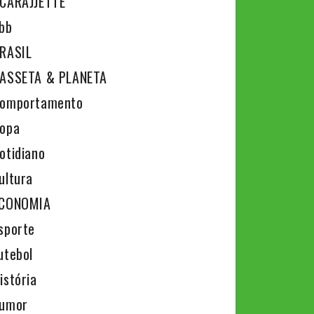
CARAJJETTE
bb
RASIL
ASSETA & PLANETA
omportamento
opa
otidiano
ultura
CONOMIA
sporte
utebol
istória
umor