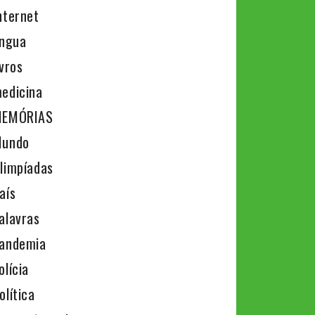
nternet
íngua
ivros
edicina
EMÓRIAS
undo
limpíadas
aís
alavras
andemia
olícia
olítica