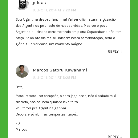
joluas
JULHO 11, 2014 AT 2:29 PM
Sou Argentina desde criancinha! Vai ser difícil aturar a gozação
dos Argentinos pelo resto de nossas vidas. Mas ver o povo
Argentino alucinado comemorando em plena Copacabana não tem
preço. Se os brasileiros se unissem nesta comemoração, seria a
glória sulamericana, um momento mágico.
REPLY
↓
Marcos Satoru Kawanami
JULHO 11, 2014 AT 6:25 PM
Beto,
Messi meressi ser campeão, o cara joga paca, não é baladeiro, é
discreto, não cai nem quando leva falta.
Vou torcer pra Argentina ganhar.
Depois, é só abrir as comportas Itaipú…
=D
Marcos
REPLY
↓