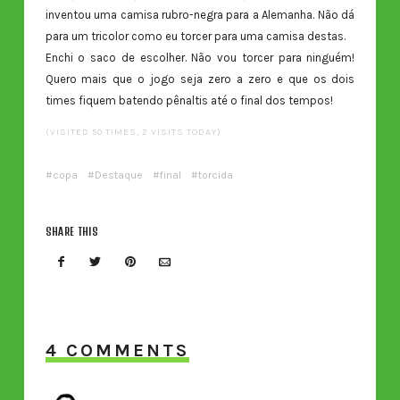
inventou uma camisa rubro-negra para a Alemanha. Não dá
para um tricolor como eu torcer para uma camisa destas.
Enchi o saco de escolher. Não vou torcer para ninguém!
Quero mais que o jogo seja zero a zero e que os dois
times fiquem batendo pênaltis até o final dos tempos!
(VISITED 50 TIMES, 2 VISITS TODAY)
copa
Destaque
final
torcida
SHARE THIS
4 COMMENTS