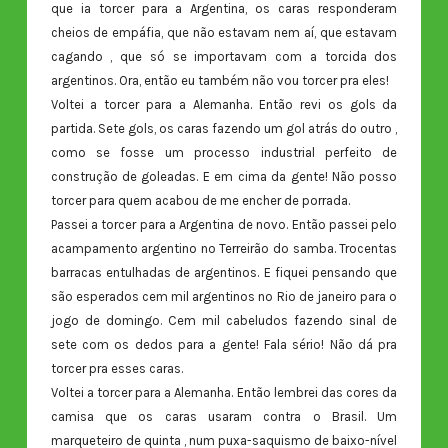
que ia torcer para a Argentina, os caras responderam
cheios de empáfia, que não estavam nem aí, que estavam
cagando , que só se importavam com a torcida dos
argentinos. Ora, então eu também não vou torcer pra eles!
Voltei a torcer para a Alemanha. Então revi os gols da
partida. Sete gols, os caras fazendo um gol atrás do outro ,
como se fosse um processo industrial perfeito de
construção de goleadas. E em cima da gente! Não posso
torcer para quem acabou de me encher de porrada.
Passei a torcer para a Argentina de novo. Então passei pelo
acampamento argentino no Terreirão do samba. Trocentas
barracas entulhadas de argentinos. E fiquei pensando que
são esperados cem mil argentinos no Rio de janeiro para o
jogo de domingo. Cem mil cabeludos fazendo sinal de
sete com os dedos para a gente! Fala sério! Não dá pra
torcer pra esses caras.
Voltei a torcer para a Alemanha. Então lembrei das cores da
camisa que os caras usaram contra o Brasil. Um
marqueteiro de quinta , num puxa-saquismo de baixo-nível