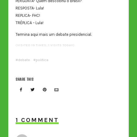
PERGUNTA- Quem descobriu o Brasil?
RESPOSTA- Lula!
REPLICA- FHC!
TRÉPLICA – Lula!
Termina aqui mais um debate presidencial.
(VISITED 19 TIMES, 1 VISITS TODAY)
debate
politica
SHARE THIS
1 COMMENT