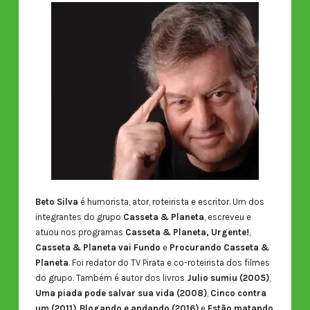
Beto Silva
é humorista, ator, roteirista e escritor. Um dos
integrantes do grupo
Casseta & Planeta
, escreveu e
atuou nos programas
Casseta & Planeta, Urgente!
,
Casseta & Planeta vai Fundo
e
Procurando Casseta &
Planeta
. Foi redator do TV Pirata e co-roteirista dos filmes
do grupo. Também é autor dos livros
Julio sumiu (2005)
,
Uma piada pode salvar sua vida (2008)
,
Cinco contra
um (2011)
,
Blogando e andando (2016)
e
Estão matando