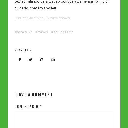
textão falando da situação política atual, avisa no início:
cuidado, contém spoiler!
(VISITED 49 TIMES, 1 VISITS TODAY)
beto silva
frases
seu casseta
SHARE THIS
LEAVE A COMMENT
COMENTÁRIO
*