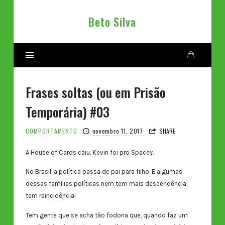
Beto
Beto Silva
Silva
Frases soltas (ou em Prisão
Temporária) #03
COMPORTAMENTO
novembro 11, 2017
SHARE
A House of Cards caiu. Kevin foi pro Spacey.
No Brasil, a política passa de pai para filho. E algumas
dessas famílias políticas nem tem mais descendência,
tem reincidência!
Tem gente que se acha tão fodona que, quando faz um