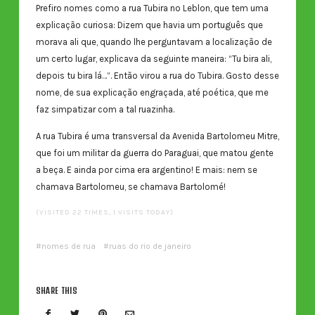
Prefiro nomes como a rua Tubira no Leblon, que tem uma
explicação curiosa: Dizem que havia um português que
morava ali que, quando lhe perguntavam a localização de
um certo lugar, explicava da seguinte maneira: “Tu bira ali,
depois tu bira lá…”. Então virou a rua do Tubira. Gosto desse
nome, de sua explicação engraçada, até poética, que me
faz simpatizar com a tal ruazinha.
A rua Tubira é uma transversal da Avenida Bartolomeu Mitre,
que foi um militar da guerra do Paraguai, que matou gente
a beça. E ainda por cima era argentino! E mais: nem se
chamava Bartolomeu, se chamava Bartolomé!
(VISITED 22 TIMES, 1 VISITS TODAY)
nomes de rua
ruas do rio de janeiro
SHARE THIS